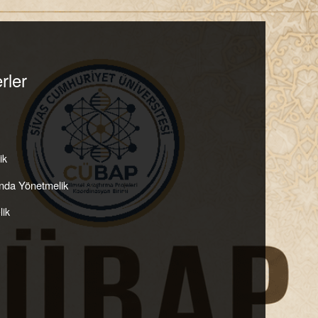
rler
ik
inda Yönetmelik
lik