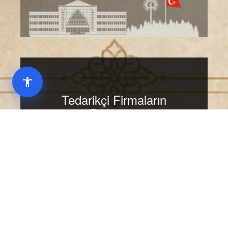
Tedarikçi Firmaların
Dikkatine
Başlangıç Tarihi : 01.04.2025 - Bitiş Tarihi :
01.04.2027
Değerli Paydaşlar.
Birimimiz E-Fatura uygulamasına dahil edilmiş
olup, aşağıdaki hususlara uygun düzenlenecek
E-faturalar MYS (Mali Yöneyim Sistemi)